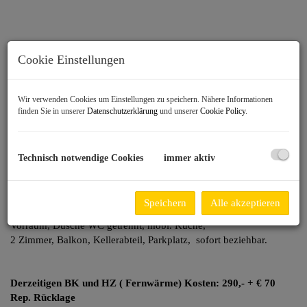
Cookie Einstellungen
Wir verwenden Cookies um Einstellungen zu speichern. Nähere Informationen
finden Sie in unserer
Datenschutzerklärung
und unserer
Cookie Policy
.
Technisch notwendige Cookies
immer aktiv
Beschreibung
Speichern
Alle akzeptieren
Top sanierte 50 m² Wohnung im
1. OG mit Lift bestehend aus
Vorraum, Dusche WC getrennt, möbl. Küche,
2 Zimmer, Balkon, Kellerabteil, Parkplatz, sofort beziehbar.
Derzeitigen BK und HZ ( Fernwärme) Kosten: 290,- + € 70
Rep. Rücklage